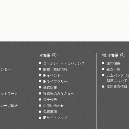
コーポレート・ガバナンス
通年採用
センター
財務・業績情報
拠点一覧
IRイベント
カムバック（
制度について
送
IRライブラリー
採用新着情報
株式情報
ネットワーク
投資家のみなさまへ
送
電子公告
トカーゴ輸送
お問い合わせ
扱
免責事項
IRサイトマップ
送