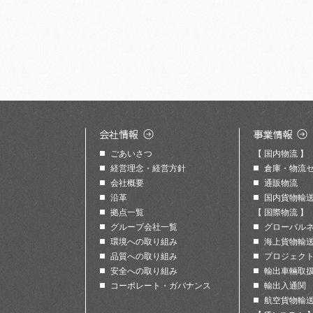
ごあいさつ
【 国内物流 】
経営理念・経営方針
倉庫・物流
会社概要
通販物流
沿革
国内貨物輸
拠点一覧
【 国際物流 】
グループ会社一覧
グローバル
環境への取り組み
海上貨物輸
品質への取り組み
プロジェク
安全への取り組み
輸出車輛取
コーポレート・ガバナンス
輸出入通関
航空貨物輸