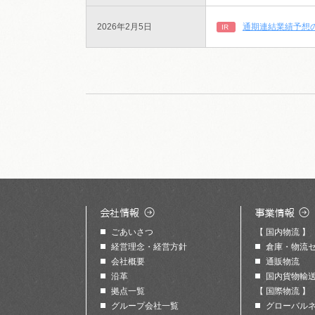
2026年2月5日
通期連結業績予想
IR
ごあいさつ
【 国内物流 】
経営理念・経営方針
倉庫・物流
会社概要
通販物流
沿革
国内貨物輸
拠点一覧
【 国際物流 】
グループ会社一覧
グローバル