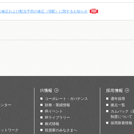
の修正および配当予想の修正（増配）に関するお知らせ
コーポレート・ガバナンス
通年採用
センター
財務・業績情報
拠点一覧
IRイベント
カムバック（
制度について
送
IRライブラリー
採用新着情報
株式情報
ネットワーク
投資家のみなさまへ