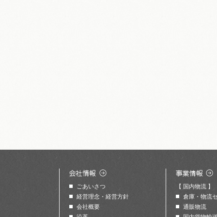
ごあいさつ
【 国内物流 】
経営理念・経営方針
倉庫・物流
会社概要
通販物流