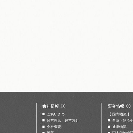
ごあいさつ
【 国内物流 】
経営理念・経営方針
倉庫・物流
会社概要
通販物流