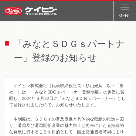
「みなとＳＤＧｓパートナ
ー」登録のお知らせ
ケイヒン株式会社（代表取締役社長：杉山光延 以下「当
社」）は、「みなとSDGｓパートナー登録制度」の趣旨に賛
同し、2024年３月22日に「みなとＳＤＧｓパートナー」とし
て登録されましたので、お知らせいたします。
本制度は、ＳＤＧｓの普及促進と具体的な取組の推進を図
り、港湾及び港湾関係産業の魅力向上と将来にわたる持続的
な発展に資することを目的として、国土交通省港湾局により