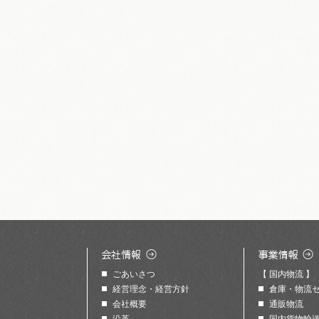
ごあいさつ
【 国内物流 】
経営理念・経営方針
倉庫・物流
会社概要
通販物流