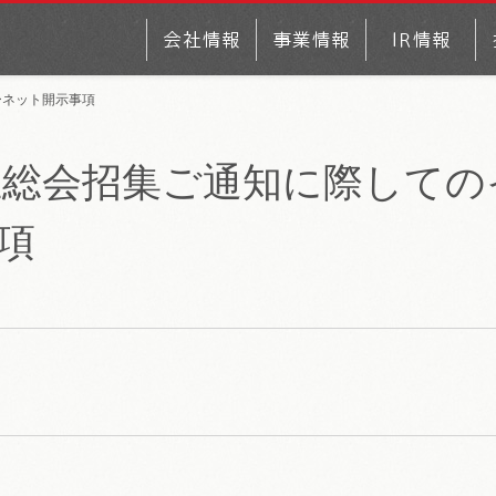
ーネット開示事項
主総会招集ご通知に際しての
項