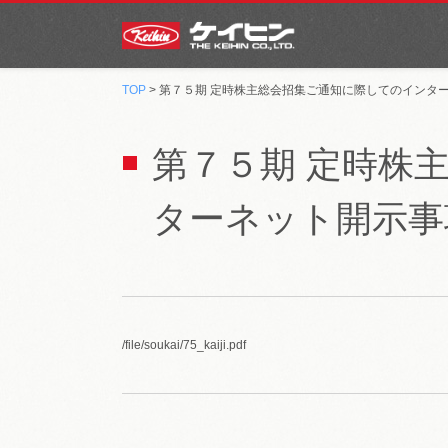
TOP
> 第７５期 定時株主総会招集ご通知に際してのインタ
第７５期 定時株
ターネット開示事
/file/soukai/75_kaiji.pdf